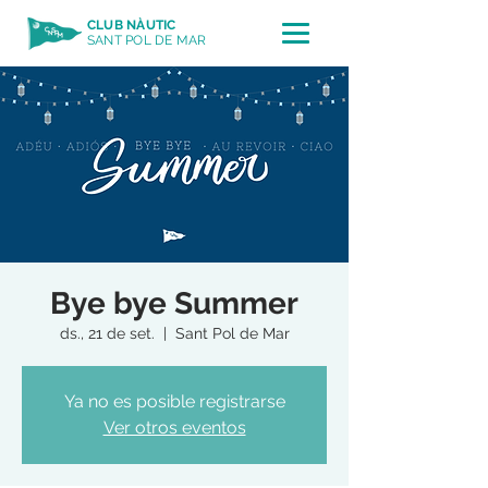
CLUB NÀUTIC
SANT POL DE MAR
Bye bye Summer
ds., 21 de set.
  |  
Sant Pol de Mar
Ya no es posible registrarse
Ver otros eventos